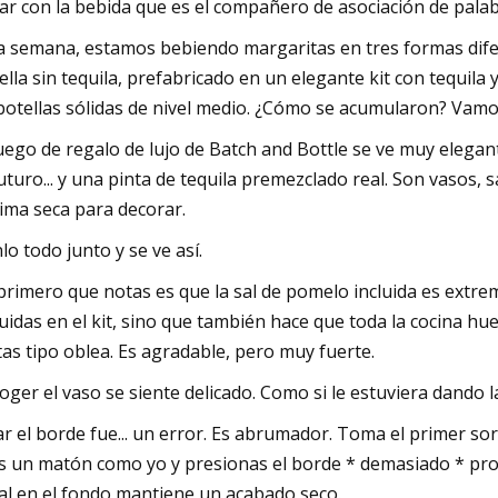
ar con la bebida que es el compañero de asociación de palabr
a semana, estamos bebiendo margaritas en tres formas dife
ella sin tequila, prefabricado en un elegante kit con tequila 
botellas sólidas de nivel medio. ¿Cómo se acumularon? Vamo
juego de regalo de lujo de Batch and Bottle se ve muy elega
futuro... y una pinta de tequila premezclado real. Son vasos, 
lima seca para decorar.
lo todo junto y se ve así.
primero que notas es que la sal de pomelo incluida es extr
luidas en el kit, sino que también hace que toda la cocina hue
tas tipo oblea. Es agradable, pero muy fuerte.
oger el vaso se siente delicado. Como si le estuviera dando l
ar el borde fue... un error. Es abrumador. Toma el primer so
s un matón como yo y presionas el borde * demasiado * prof
sal en el fondo mantiene un acabado seco.