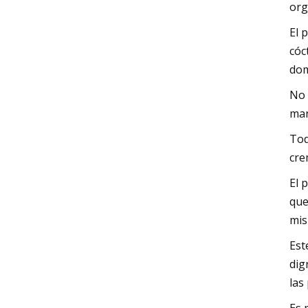
org
El 
cóc
dom
No 
man
Tod
cre
El 
que
mis
Est
dig
las