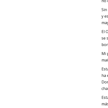
no 
Sin
y e
may
El 
se 
bor
Mi 
ma
Est
ha 
Don
cha
Est
más