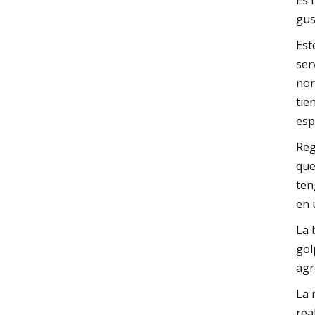
Es 
gus
Est
ser
nor
tie
esp
Reg
que
ten
en 
La 
gol
agr
La 
rea