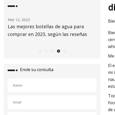
d
Mar 14, 2023
Mar 06, 20
Bie
Voluntarios de Minnesota construyen
61 cosa
Bie
una escuela en América Central hecha
Amazon 
cer
con botellas de plástico
whi
Me 
El 
Envíe su consulta
mi 
nau
est
Tod
foc
de 