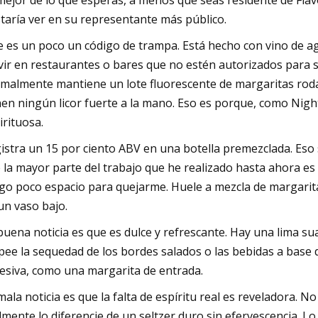
mejor de lo que esperas, a menos que seas residente de Flav
taría ver en su representante más público.
e es un poco un código de trampa. Está hecho con vino de aga
vir en restaurantes o bares que no estén autorizados para se
malmente mantiene un lote fluorescente de margaritas rod
nen ningún licor fuerte a la mano. Eso es porque, como Nigh
irituosa.
istra un 15 por ciento ABV en una botella premezclada. Eso
 la mayor parte del trabajo que he realizado hasta ahora es 
go poco espacio para quejarme. Huele a mezcla de margarita f
un vaso bajo.
buena noticia es que es dulce y refrescante. Hay una lima su
pee la sequedad de los bordes salados o las bebidas a base
esiva, como una margarita de entrada.
mala noticia es que la falta de espíritu real es reveladora. N
lmente lo diferencie de un seltzer duro sin efervescencia. L