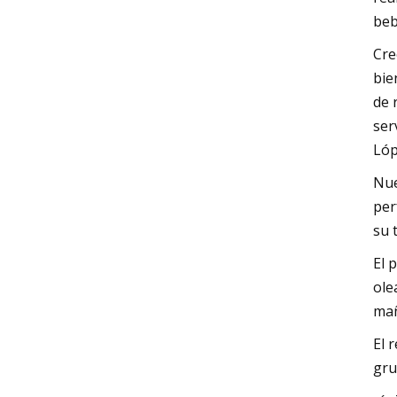
beb
Cre
bie
de 
ser
Lóp
Nue
per
su 
El 
ole
mañ
El 
gru