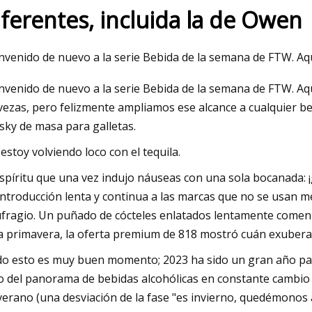
iferentes, incluida la de Owen
23
nvenido de nuevo a la serie Bebida de la semana de FTW. Aq
s geniales por menos de $30 en
nvenido de nuevo a la serie Bebida de la semana de FTW. Aq
que nunca supiste que existían
vezas, pero felizmente ampliamos ese alcance a cualquier be
sky de masa para galletas.
estoy volviendo loco con el tequila.
espíritu que una vez indujo náuseas con una sola bocanada: ¡
introducción lenta y continua a las marcas que no se usan me
fragio. Un puñado de cócteles enlatados lentamente comenz
a primavera, la oferta premium de 818 mostró cuán exuberan
o esto es muy buen momento; 2023 ha sido un gran año para e
o del panorama de bebidas alcohólicas en constante cambio 
verano (una desviación de la fase "es invierno, quedémonos 