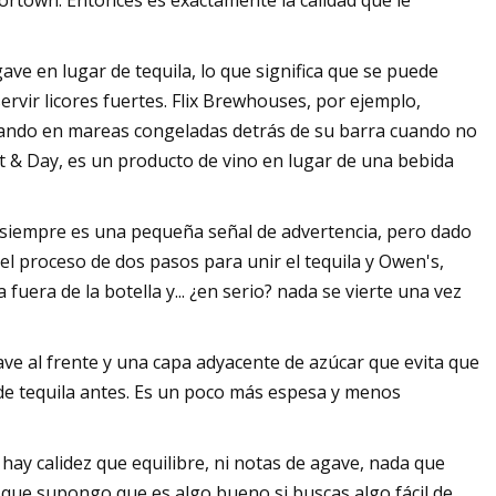
ortown. Entonces es exactamente la calidad que le
ve en lugar de tequila, lo que significa que se puede
rvir licores fuertes. Flix Brewhouses, por ejemplo,
ando en mareas congeladas detrás de su barra cuando no
t & Day, es un producto de vino en lugar de una bebida
 siempre es una pequeña señal de advertencia, pero dado
el proceso de dos pasos para unir el tequila y Owen's,
uera de la botella y... ¿en serio? nada se vierte una vez
ave al frente y una capa adyacente de azúcar que evita que
 de tequila antes. Es un poco más espesa y menos
o hay calidez que equilibre, ni notas de agave, nada que
o que supongo que es algo bueno si buscas algo fácil de