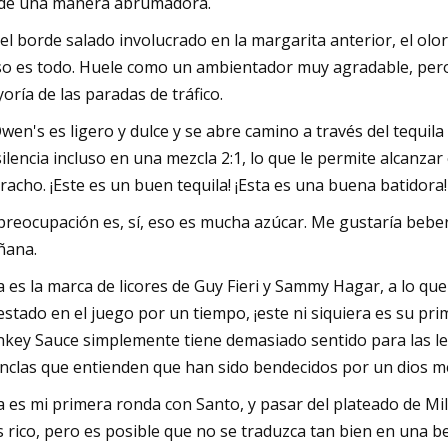
de una manera abrumadora.
 el borde salado involucrado en la margarita anterior, el ol
so es todo. Huele como un ambientador muy agradable, pero
oría de las paradas de tráfico.
Owen's es ligero y dulce y se abre camino a través del tequila
silencia incluso en una mezcla 2:1, lo que le permite alcanza
racho. ¡Este es un buen tequila! ¡Esta es una buena batidora
preocupación es, sí, eso es mucha azúcar. Me gustaría beber
ñana.
a es la marca de licores de Guy Fieri y Sammy Hagar, a lo q
estado en el juego por un tiempo, ¡este ni siquiera es su pri
key Sauce simplemente tiene demasiado sentido para las leg
nclas que entienden que han sido bendecidos por un dios m
a es mi primera ronda con Santo, y pasar del plateado de M
 rico, pero es posible que no se traduzca tan bien en una 