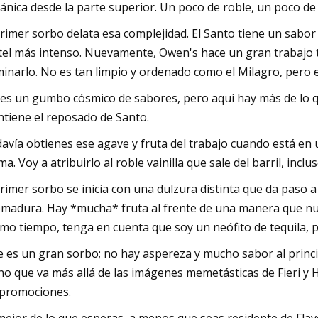
ánica desde la parte superior. Un poco de roble, un poco de f
primer sorbo delata esa complejidad. El Santo tiene un sabo
tel más intenso. Nuevamente, Owen's hace un gran trabajo t
inarlo. No es tan limpio y ordenado como el Milagro, pero 
es un gumbo cósmico de sabores, pero aquí hay más de lo q
tiene el reposado de Santo.
avía obtienes ese agave y fruta del trabajo cuando está en
ma. Voy a atribuirlo al roble vainilla que sale del barril, inc
primer sorbo se inicia con una dulzura distinta que da pas
madura. Hay *mucha* fruta al frente de una manera que nun
mo tiempo, tenga en cuenta que soy un neófito de tequila, 
e es un gran sorbo; no hay aspereza y mucho sabor al princip
no que va más allá de las imágenes memetásticas de Fieri y 
 promociones.