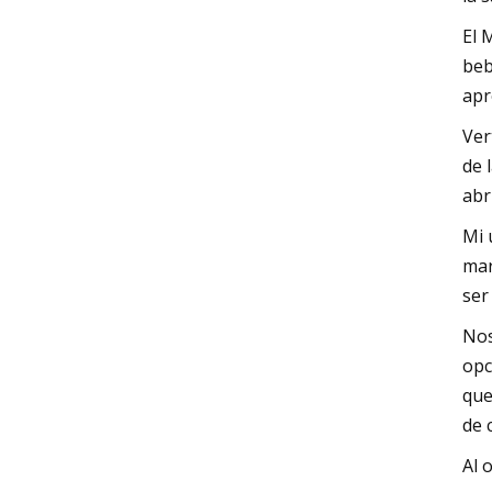
El 
beb
apr
Ver
de 
abr
Mi 
mar
ser
Nos
opc
que
de 
Al 