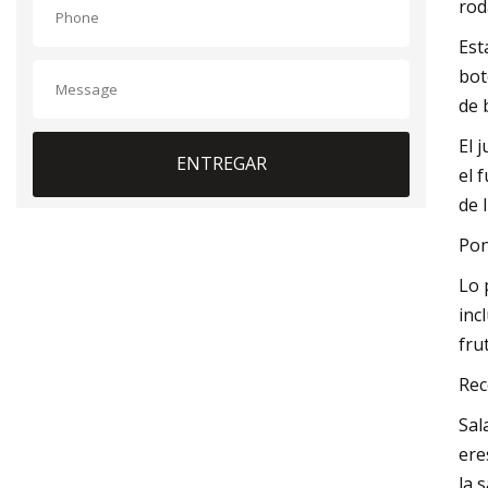
rod
Est
bot
de 
El 
ENTREGAR
el 
de 
Pon
Lo 
inc
fru
Rec
Sal
ere
la 