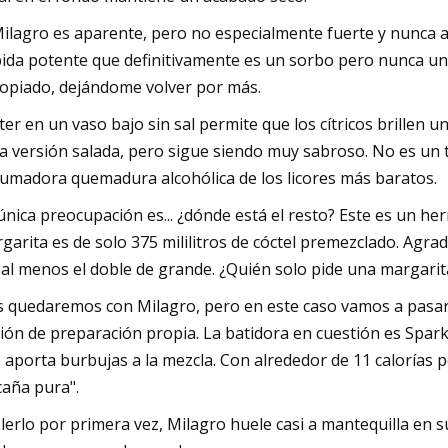
Milagro es aparente, pero no especialmente fuerte y nunca
ida potente que definitivamente es un sorbo pero nunca una 
opiado, dejándome volver por más.
ter en un vaso bajo sin sal permite que los cítricos brillen 
la versión salada, pero sigue siendo muy sabroso. No es un 
umadora quemadura alcohólica de los licores más baratos.
única preocupación es... ¿dónde está el resto? Este es un he
garita es de solo 375 mililitros de cóctel premezclado. Agra
 al menos el doble de grande. ¿Quién solo pide una margari
 quedaremos con Milagro, pero en este caso vamos a pasar 
ión de preparación propia. La batidora en cuestión es Spar
 aporta burbujas a la mezcla. Con alrededor de 11 calorías p
caña pura".
olerlo por primera vez, Milagro huele casi a mantequilla en s