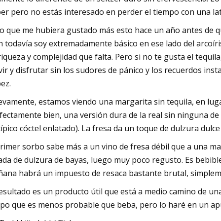
er pero no estás interesado en perder el tiempo con una la
o que me hubiera gustado más esto hace un año antes de que
n todavía soy extremadamente básico en ese lado del arcoíri
riqueza y complejidad que falta. Pero si no te gusta el tequi
vir y disfrutar sin los sudores de pánico y los recuerdos ins
ez.
vamente, estamos viendo una margarita sin tequila, en lugar
fectamente bien, una versión dura de la real sin ninguna de
típico cóctel enlatado). La fresa da un toque de dulzura dulce
primer sorbo sabe más a un vino de fresa débil que a una ma
ada de dulzura de bayas, luego muy poco regusto. Es bebibl
ana habrá un impuesto de resaca bastante brutal, simplem
resultado es un producto útil que está a medio camino de una
po que es menos probable que beba, pero lo haré en un ap